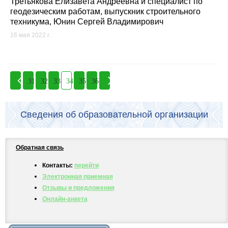
Третьякова Елизавета Андреевна и специалист по
геодезическим работам, выпускник строительного
техникума, Юнин Сергей Владимирович
16 мая 2022 г.
31
32
33
34
35
36
Сведения об образовательной организации
Обратная связь
Контакты:
перейти
Электронная приемная
Отзывы и предложения
Онлайн-анкета