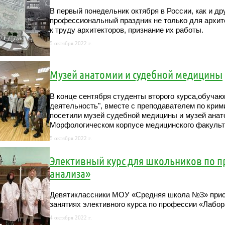
В первый понедельник октября в России, как и др
профессиональный праздник не только для архите
к труду архитекторов, признание их работы.
5 октября 2022 г.
Музей анатомии и судебной медицины
В конце сентября студенты второго курса,обуча
деятельность", вместе с преподавателем по кр
посетили музей судебной медицины и музей анат
Морфологическом корпусе медицинского факульт
5 октября 2022 г.
Элективный курс для школьников по п
анализа»
Девятиклассники МОУ «Средняя школа №3» прист
занятиях элективного курса по профессии «Лабор
4 октября 2022 г.