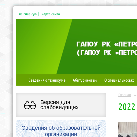
на главную
карта сайта
Сведения о техникуме
Абитуриентам
О специальностях
Главная
→
Версия для
2022
слабовидящих
Сведения об образовательной
организации