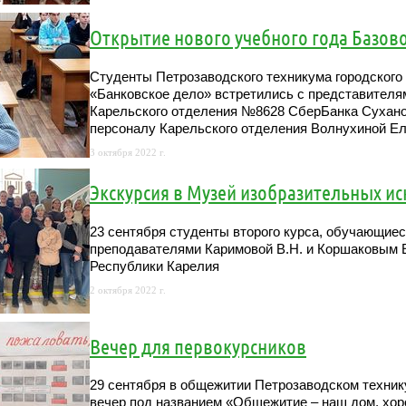
Открытие нового учебного года Базо
Студенты Петрозаводского техникума городского
«Банковское дело» встретились с представителя
Карельского отделения №8628 СберБанка Сухано
персоналу Карельского отделения Волнухиной Е
3 октября 2022 г.
Экскурсия в Музей изобразительных ис
23 сентября студенты второго курса, обучающиес
преподавателями Каримовой В.Н. и Коршаковым Е
Республики Карелия
2 октября 2022 г.
Вечер для первокурсников
29 сентября в общежитии Петрозаводском технику
вечер под названием «Общежитие – наш дом, хор