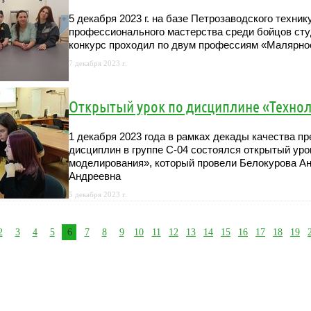
5 декабря 2023 г. на базе Петрозаводского техни
профессионального мастерства среди бойцов сту
конкурс проходил по двум профессиям «Малярно
7 декабря 2023 г.
Открытый урок по дисциплине «Техно
1 декабря 2023 года в рамках декады качества п
дисциплин в группе С-04 состоялся открытый ур
моделирования», который провели Белокурова А
Андреевна
5 декабря 2023 г.
2
3
4
5
6
7
8
9
10
11
12
13
14
15
16
17
18
19