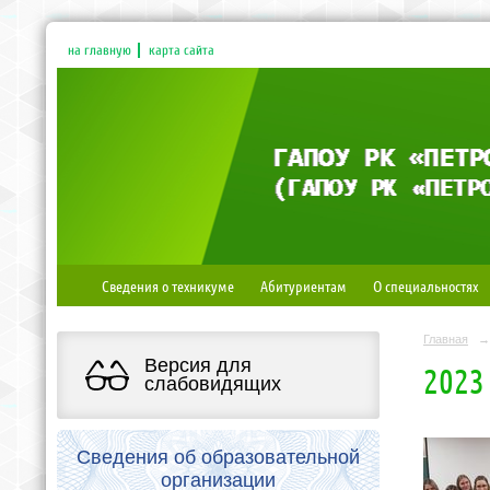
на главную
карта сайта
Сведения о техникуме
Абитуриентам
О специальностях
Главная
→
Версия для
2023
слабовидящих
Сведения об образовательной
организации