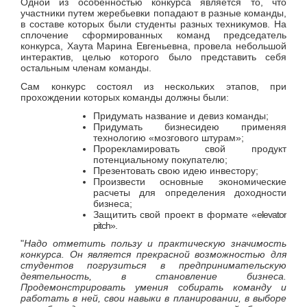
Одной из особенностью конкурса является то, что
участники путем жеребьевки попадают в разные команды,
в составе которых были студенты разных техникумов. На
сплочение сформированных команд председатель
конкурса, Хаута Марина Евгеньевна, провела небольшой
интерактив, целью которого было представить себя
остальным членам команды.
Сам конкурс состоял из нескольких этапов, при
прохождении которых команды должны были:
Придумать название и девиз команды;
Придумать бизнесидею применяя
технологию «мозгового штурам»;
Прорекламировать свой продукт
потенциальному покупателю;
Презентовать свою идею инвестору;
Произвести основные экономические
расчеты для определения доходности
бизнеса;
Защитить свой проект в формате «
elevator
pitch».
"
Надо отметить пользу и практическую значимость
конкурса. Он является прекрасной возможностью для
студентов погрузиться в предпринимательскую
деятельность, в становление бизнеса.
Продемонстрировать умения собирать команду и
работать в ней, свои навыки в планировании, в выборе