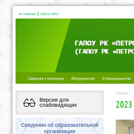
на главную
карта сайта
Сведения о техникуме
Абитуриентам
О специальностях
Главная
→
Версия для
2023
слабовидящих
Сведения об образовательной
организации