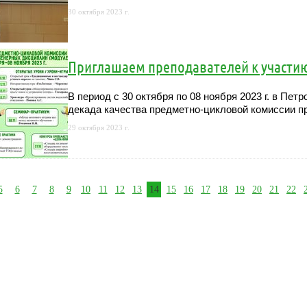
30 октября 2023 г.
Приглашаем преподавателей к участи
В период с 30 октября по 08 ноября 2023 г. в Пе
декада качества предметно-цикловой комиссии 
29 октября 2023 г.
5
6
7
8
9
10
11
12
13
14
15
16
17
18
19
20
21
22