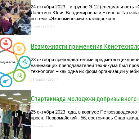
24 октября 2023 г. в группе Э-12 (специальность
Лалетина Юлия Владимировна и Ехичева Татьяна
по теме «Экономический калейдоскоп»
1 ноября 2023 г.
Возможности применения Кейс-техноло
23 октября преподавателями предметно-цикловой
начинающих преподавателей техникума был пров
технология – как одна их форм организации учеб
31 октября 2023 г.
Спартакиада молодежи допризывного 
25 октября 2023 года, в корпусе Петрозаводского
просп. Первомайский - 56, состоялась Спартакиа
31 октября 2023 г.