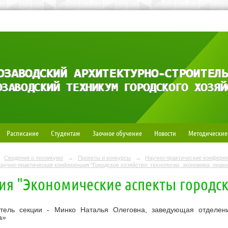
Расписание
Студентам
Заочное обучение
Новости
Методические
Сведения о техникуме
→
Проекты и конкурсы
→
Научно-практические конфере
научно-практическая конференция "Городское хозяйство: технологии, экономика, право"
ия "Экономические аспекты городск
итель секции - Минко Наталья Олеговна, заведующая отделен
а»