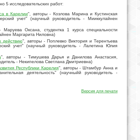
но 5 исследовательских работ:
са в Карелии
", авторы - Козлова Марина и Кустинская
ерский учет" (научный руководитель - Мииккулайнен
 - Маруева Оксана, студентка 1 курса специальности
лайнен Маргарита Ниловна)
к действию
", авторы - Поплевко Виктория и Терентьева
рский учет" (научный руководитель - Лалетина Юлия
а
", авторы - Тимушева Дарья и Данилова Анастасия,
водитель - Некипелова Светлана Дмитриевна)
азвития Республики Карелия
", авторы - Штамбур Анна и
анительная деятельность" (научныйй руководитель -
Версия для печати