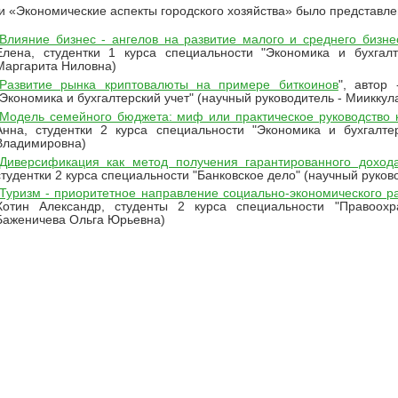
и «Экономические аспекты городского хозяйства» было представле
Влияние бизнес - ангелов на развитие малого и среднего бизне
Елена, студентки 1 курса специальности "Экономика и бухгалт
Маргарита Ниловна)
Развитие рынка криптовалюты на примере биткоинов
", автор
"Экономика и бухгалтерский учет" (научный руководитель - Миикку
Модель семейного бюджета: миф или практическое руководство 
Анна, студентки 2 курса специальности "Экономика и бухгалте
Владимировна)
Диверсификация как метод получения гарантированного доход
студентки 2 курса специальности "Банковское дело" (научный руко
Туризм - приоритетное направление социально-экономического р
Хотин Александр, студенты 2 курса специальности "Правоохр
Баженичева Ольга Юрьевна)