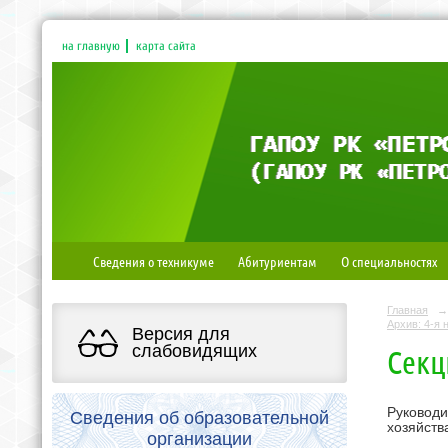
на главную
карта сайта
Сведения о техникуме
Абитуриентам
О специальностях
Главная
→
Архив: 4-я 
Версия для
слабовидящих
Секц
Руковод
Сведения об образовательной
хозяйств
организации