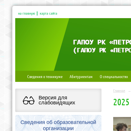
на главную
карта сайта
Сведения о техникуме
Абитуриентам
О специальностях
Главная
→
Версия для
2025
слабовидящих
Сведения об образовательной
организации