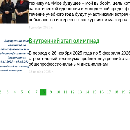
техникума «Мое будущее – мой выбор!», цель ко
наркотической идеологии в молодежной среде, ф
течение учебного года будут участниками встре
побывают на интересных экскурсиях и мастер-кл
1 декабря 2025 г.
Внутренний этап олимпиад
В период с 26 ноября 2025 года по 5 февраля 20
строительный техникум» пройдёт внутренний эт
общепрофессиональным дисциплинам
28 ноября 2025 г.
2
3
4
5
6
7
8
9
10
11
12
13
14
15
16
17
18
19