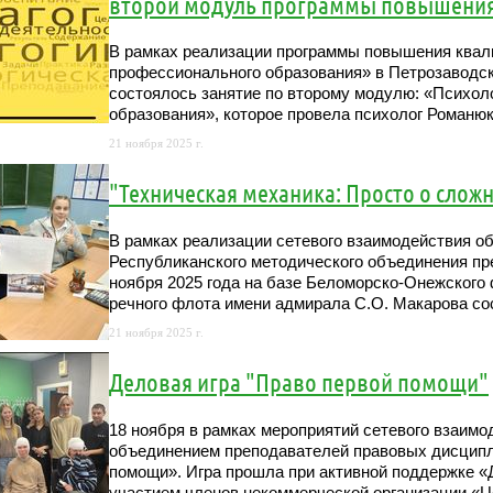
второй модуль программы повышения
В рамках реализации программы повышения квали
профессионального образования» в Петрозаводс
состоялось занятие по второму модулю: «Психол
образования», которое провела психолог Романю
21 ноября 2025 г.
"Техническая механика: Просто о слож
В рамках реализации сетевого взаимодействия о
Республиканского методического объединения п
ноября 2025 года на базе Беломорско-Онежского 
речного флота имени адмирала С.О. Макарова со
21 ноября 2025 г.
Деловая игра "Право первой помощи"
18 ноября в рамках мероприятий сетевого взаим
объединением преподавателей правовых дисципл
помощи». Игра прошла при активной поддержке «
участием членов некоммерческой организации «Ц