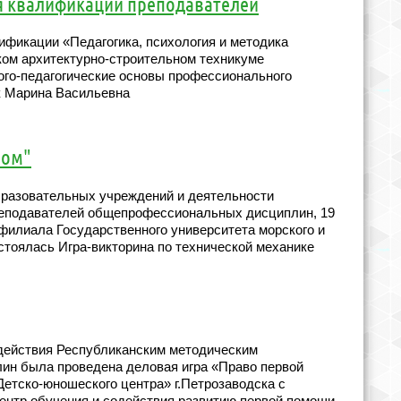
 квалификации преподавателей
фикации «Педагогика, психология и методика
ком архитектурно-строительном техникуме
ого-педагогические основы профессионального
к Марина Васильевна
ном"
бразовательных учреждений и деятельности
реподавателей общепрофессиональных дисциплин, 19
филиала Государственного университета морского и
стоялась Игра-викторина по технической механике
одействия Республиканским методическим
ин была проведена деловая игра «Право первой
Детско-юношеского центра» г.Петрозаводска с
ентр обучения и содействия развитию первой помощи