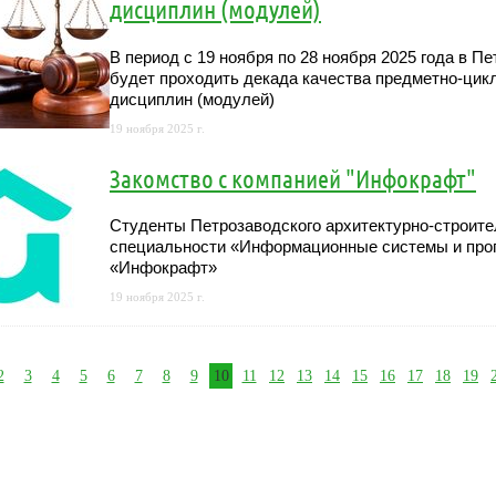
дисциплин (модулей)
В период с 19 ноября по 28 ноября 2025 года в 
будет проходить декада качества предметно-цик
дисциплин (модулей)
19 ноября 2025 г.
Закомство с компанией "Инфокрафт"
Студенты Петрозаводского архитектурно-строите
специальности «Информационные системы и прог
«Инфокрафт»
19 ноября 2025 г.
2
3
4
5
6
7
8
9
10
11
12
13
14
15
16
17
18
19