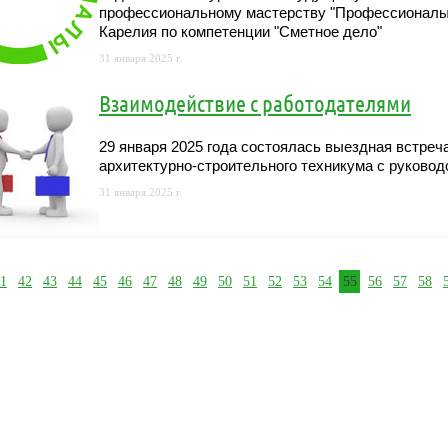
профессиональному мастерству "Профессионалы"
Карелия по компетенции "Сметное дело"
31 января 2025 г.
Взаимодействие с работодателями
29 января 2025 года состоялась выездная встре
архитектурно-строительного техникума с руково
31 января 2025 г.
1
42
43
44
45
46
47
48
49
50
51
52
53
54
55
56
57
58