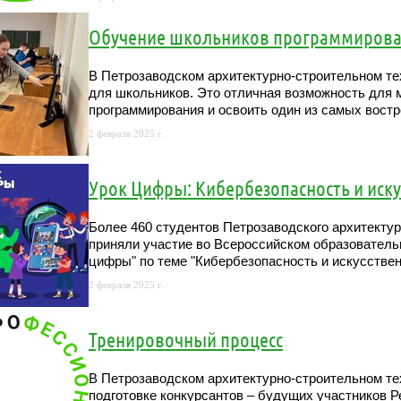
Обучение школьников программиров
В Петрозаводском архитектурно-строительном те
для школьников. Это отличная возможность для
программирования и освоить один из самых вост
2 февраля 2025 г.
Урок Цифры: Кибербезопасность и иск
Более 460 студентов Петрозаводского архитектур
приняли участие во Всероссийском образователь
цифры" по теме "Кибербезопасность и искусстве
2 февраля 2025 г.
Тренировочный процесс
В Петрозаводском архитектурно-строительном те
подготовке конкурсантов – будущих участников Р