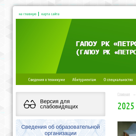
на главную
карта сайта
Сведения о техникуме
Абитуриентам
О специальностях
Главная
→
Версия для
2025
слабовидящих
Сведения об образовательной
организации