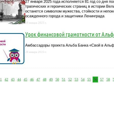
27 января 2025 года исполняется 81 год со дня 
трагических и героических страниц в истории Ве
останется символом мужества, стойкости и непо
осажденного города и защитники Ленинграда
29 января 2025 г.
Урок финансовой грамотности от Альф
Амбассадоры проекта Альба Банка «Свой в Альф
28 января 2025 г.
1
42
43
44
45
46
47
48
49
50
51
52
53
54
55
56
57
58