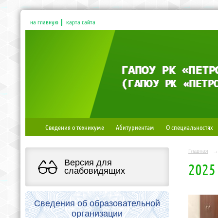
на главную
карта сайта
Сведения о техникуме
Абитуриентам
О специальностях
Главная
→
Версия для
2025
слабовидящих
Сведения об образовательной
организации