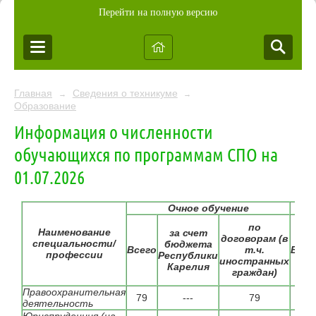
Перейти на полную версию
Главная
Сведения о техникуме
→
→
Образование
Информация о численности
обучающихся по программам СПО на
01.07.2026
Очное обучение
Зао
по
Наименование
за счет
договорам (в
специальности/
бюджета
Всего
т.ч.
Всег
профессии
Республики
иностранных
Карелия
граждан)
Правоохранительная
79
---
79
16
деятельность