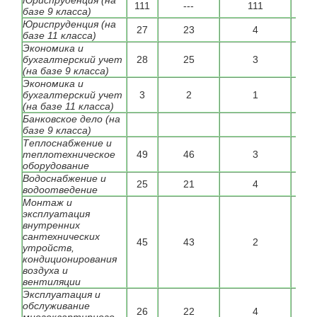
Юриспруденция (на
111
---
111
---
базе 9 класса)
Юриспруденция (на
27
23
4
20
базе 11 класса)
Экономика и
бухгалтерский учет
28
25
3
---
(на базе 9 класса)
Экономика и
бухгалтерский учет
3
2
1
28
(на базе 11 класса)
Банковское дело (на
---
базе 9 класса)
Теплоснабжение и
теплотехническое
49
46
3
---
оборудование
Водоснабжение и
25
21
4
---
водоотведение
Монтаж и
эксплуатация
внутренних
сантехнических
45
43
2
---
утройств,
кондиционирования
воздуха и
вентиляции
Эксплуатация и
обслуживание
26
22
4
---