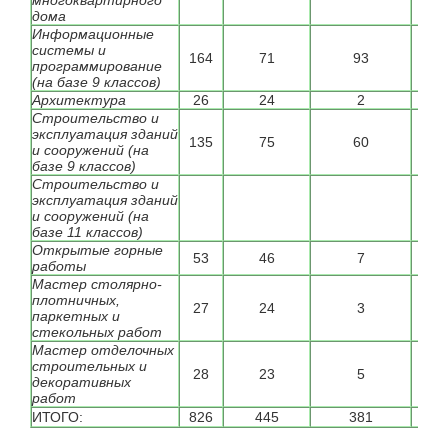
многоквартирного
дома
Информационные
системы и
164
71
93
---
программирование
(на базе 9 классов)
Архитектура
26
24
2
---
Строительство и
эксплуатация зданий
135
75
60
---
и сооружений (на
базе 9 классов)
Строительство и
эксплуатация зданий
12
и сооружений (на
базе 11 классов)
Открытые горные
53
46
7
44
работы
Мастер столярно-
плотничных,
27
24
3
---
паркетных и
стекольных работ
Мастер отделочных
строительных и
28
23
5
---
декоративных
работ
ИТОГО:
826
445
381
120