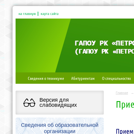
на главную
карта сайта
Сведения о техникуме
Абитуриентам
О специальностях
Главная
→
Версия для
Прие
слабовидящих
Сведения об образовательной
Приемн
организации