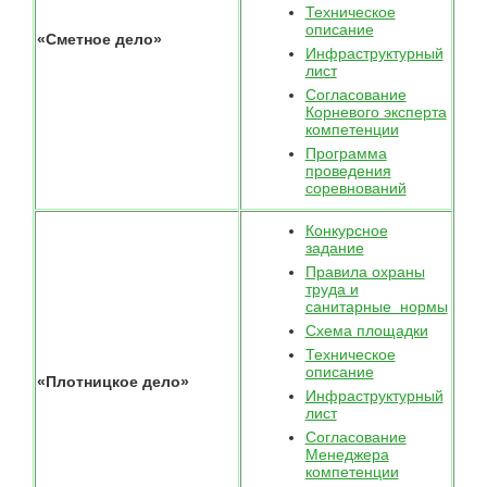
Техническое
описание
«Сметное дело»
Инфраструктурный
лист
Согласование
Корневого эксперта
компетенции
Программа
проведения
соревнований
Конкурсное
задание
Правила охраны
труда и
санитарные нормы
Схема площадки
Техническое
описание
«Плотницкое дело»
Инфраструктурный
лист
Согласование
Менеджера
компетенции