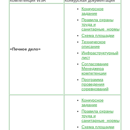
Компетенция WSR
Конкурсная документация
Конкурсное
задание
Правила охраны
труда и
санитарные нормы
Схема площадки
Техническое
описание
«Печное дело»
Инфраструктурный
лист
Согласование
Менеджера
компетенции
Программа
проведения
соревнований
Конкурсное
задание
Правила охраны
труда и
санитарные нормы
Схема площадки