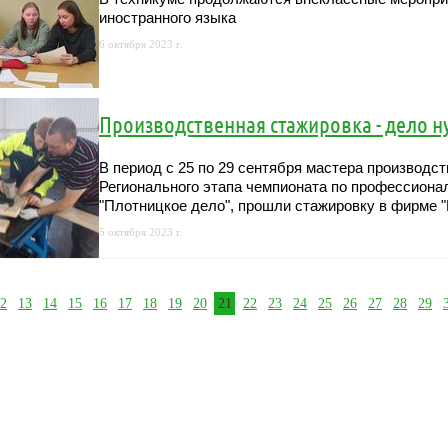
иностранного языка
6 октября 2023 г.
Производственная стажировка - дело н
В период с 25 по 29 сентября мастера производс
Регионального этапа чемпионата по профессиона
"Плотницкое дело", прошли стажировку в фирме 
5 октября 2023 г.
2
13
14
15
16
17
18
19
20
21
22
23
24
25
26
27
28
29