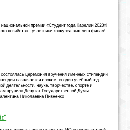
 национальной премии «Студент года Карелии 2023»!
ого хозяйства - участники конкурса вышли в финал!
 состоялась церемония вручения именных стипендий
ендия назначается сроком на один учебный год
й деятельности, науке, творчестве, спорте и
там вручила Депутат Государственной Думы
алентина Николаевна Пивненко
iz"
ятия в рамках декады качества МО преподавателей