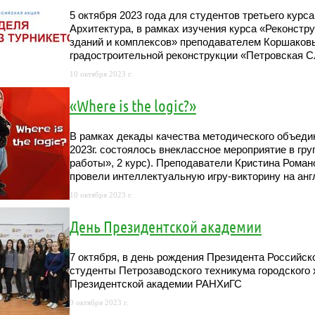
5 октября 2023 года для студентов третьего курс
Архитектура, в рамках изучения курса «Реконстр
зданий и комплексов» преподавателем Коршаковы
градостроительной реконструкции «Петровская 
10 октября 2023 г.
«Where is the logic?»
В рамках декады качества методического объеди
2023г. состоялось внеклассное мероприятие в г
работы», 2 курс). Преподаватели Кристина Рома
провели интеллектуальную игру-викторину на англи
10 октября 2023 г.
День Президентской академии
7 октября, в день рождения Президента Российс
студенты Петрозаводского техникума городского
Президентской академии РАНХиГС
9 октября 2023 г.