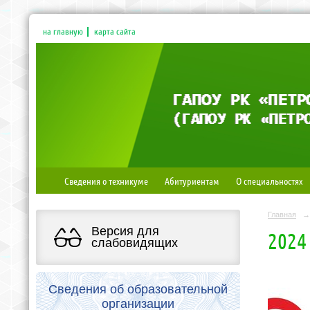
на главную
карта сайта
Сведения о техникуме
Абитуриентам
О специальностях
Главная
→
Версия для
2024
слабовидящих
Сведения об образовательной
организации