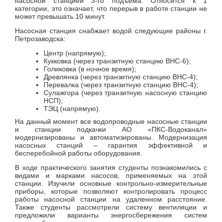
насосной станцией 3-го подъема. Относится к 1
категории, это означает, что перерыв в работе станции не
может превышать 10 минут.
Насосная станция снабжает водой следующие районы г.
Петрозаводска:
Центр (напрямую);
Кукковка (через транзитную станцию ВНС-6);
Голиковка (в ночное время);
Древлянка (через транзитную станцию ВНС-4);
Перевалка (через транзитную станцию ВНС-4);
Сулажгора (через транзитную насосную станцию
НСП);
ТЭЦ (напрямую).
На данный момент все водопроводные насосные станции
и станции подкачки АО «ПКС-Водоканал»
модернизированы и автоматизированы. Модернизация
насосных станций – гарантия эффективной и
бесперебойной работы оборудования.
В ходе практического занятия студенты познакомились с
видами и марками насосов, применяемых на этой
станции. Изучили основные контрольно-измерительные
приборы, которые позволяют контролировать процесс
работы насосной станции на удаленном расстояние.
Также студенты рассмотрели систему вентиляции и
предложили варианты энергосбережения систем