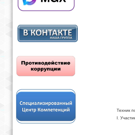
Техник 
I. Участ