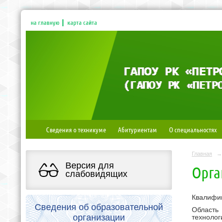
на главную
карта сайта
Сведения о техникуме
Абитуриентам
О специальностях
Главная
→
Версия для
Орга
слабовидящих
Квалифик
Сведения об образовательной
Область
организации
технолог