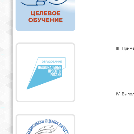
III. При
IV. Выпо