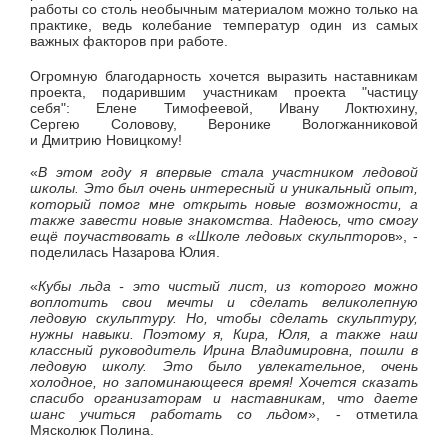
работы со столь необычным материалом можно только на
практике, ведь колебание температур один из самых
важных факторов при работе.
Огромную благодарность хочется выразить наставникам
проекта, подарившим участникам проекта "частицу
себя": Елене Тимофеевой, Ивану Локтюхину,
Сергею Соловову, Веронике Вологжанниковой
и Дмитрию Новицкому!
«
В этом году я впервые стала участником ледовой
школы. Это был очень интересный и уникальный опыт,
который помог мне открыть новые возможности, а
также завести новые знакомства. Надеюсь, что смогу
ещё поучаствовать в «Школе ледовых скульпторо
в», -
поделилась Назарова Юлия.
«
Кубы льда - это чистый лист, из которого можно
воплотить свои мечты и сделать великолепную
ледовую скульптуру. Но, чтобы сделать скульптуру,
нужны навыки. Поэтому я, Кира, Юля, а также наш
классный руководитель Ирина Владимировна, пошли в
ледовую школу. Это было увлекательное, очень
холодное, но запоминающееся время! Хочется сказать
спасибо организаторам и наставникам, что даете
шанс учиться работать со льдом
», - отметила
Мясколюк Полина.