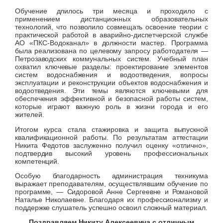
Обучение длилось три месяца и проходило с
применением дистанционных образовательных
технологий, что позволило совмещать освоение теории с
практической работой в аварийно-диспетчерской службе
АО «ПКС-Водоканал» в должности мастер. Программа
была реализована по целевому запросу работодателя —
Петрозаводских коммунальных систем. Учебный план
охватил ключевые разделы: проектирование элементов
систем водоснабжения и водоотведения, вопросы
эксплуатации и реконструкции объектов водоснабжения и
водоотведения. Эти темы являются ключевыми для
обеспечения эффективной и безопасной работы систем,
которые играют важную роль в жизни города и его
жителей.
Итогом курса стала стажировка и защита выпускной
квалификационной работы. По результатам аттестации
Никита Федотов заслуженно получил оценку «отлично»,
подтвердив высокий уровень профессиональных
компетенций.
Особую благодарность администрация техникума
выражает преподавателям, осуществлявшим обучение по
программе, — Сидоровой Анне Сергеевне и Романовой
Наталье Николаевне. Благодаря их профессионализму и
поддержке слушатель успешно освоил сложный материал.
Поздравляем Никиту Алексеевича с отличным