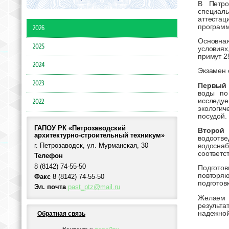
В Петро
специаль
аттестац
программ
2026
Основная
2025
условиях
примут 2
2024
Экзамен 
2023
Первый
воды по
исследуе
2022
экологи
посудой.
ГАПОУ РК «Петрозаводский
Второй
архитектурно-строительный техникум»
водоотве
водосна
г. Петрозаводск, ул. Мурманская, 30
соответс
Телефон
8 (8142) 74-55-50
Подготов
повторяю
Факс
8 (8142) 74-55-50
подготов
Эл. почта
past_ptz@mail.ru
Желаем 
результ
надежной
Обратная связь