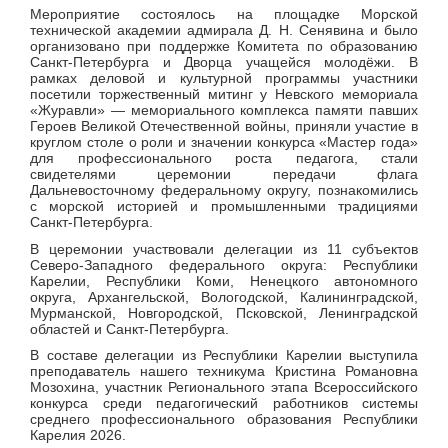
Мероприятие состоялось на площадке Морской
технической академии адмирала Д. Н. Сенявина и было
организовано при поддержке Комитета по образованию
Санкт-Петербурга и Дворца учащейся молодёжи.
В
рамках деловой и культурной программы участники
посетили торжественный митинг у Невского мемориала
«Журавли» — мемориального комплекса памяти павших
Героев Великой Отечественной войны, приняли участие в
круглом столе о роли и значении конкурса «Мастер года»
для профессионального роста педагога, стали
свидетелями церемонии передачи флага
Дальневосточному федеральному округу, познакомились
с морской историей и промышленными традициями
Санкт‑Петербурга.
В церемонии участвовали делегации из 11 субъектов
Северо-Западного федерального округа
: Республики
Карелии, Республики Коми, Ненецкого автономного
округа, Архангельской, Вологодской, Калининградской,
Мурманской, Новгородской, Псковской, Ленинградской
областей и Санкт-Петербурга.
В составе делегации из Республики Карелии выступила
преподаватель нашего техникума Кристина Романовна
Мозохина, участник Регионального этапа Всероссийского
конкурса среди педагогический работников системы
среднего профессионального образования Республики
Карелия 2026.