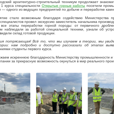
одский архитектурно-строительный техникум продолжает знакоми
 1 курса специальности
Открытые горные работы
посетили промы
 — одного из ведущих предприятий по добыче и переработке камн
ятие стало возможным благодаря содействию Министерства п
специалистов провел экскурсию заместитель начальника произво
 все этапы переработки горной породы: от первичного дробле
ом наблюдали за работой специальной техники, узнали об устр
увидели склад готовой продукции.
сия потрясающая! Всё то, что мы изучаем в теории, мы увиде
ории: нам подробно и доступно рассказали об этапах выяв
ниями студенты первого курса.
жаем искреннюю благодарность Министерству промышленности и т
пании за прекрасную возможность окунуться в мир реального прои