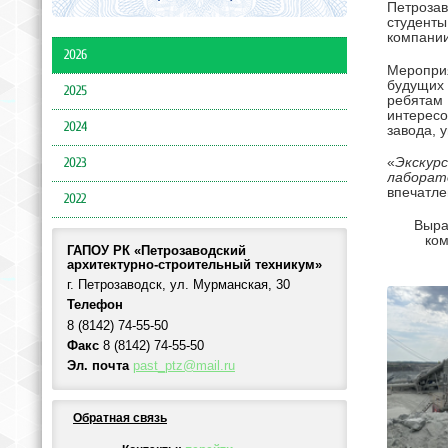
Петрозав
студенты
компании
2026
Меропри
будущих 
2025
ребятам
интерес
2024
завода, 
2023
«
Экскур
лаборат
впечатле
2022
Выра
ком
ГАПОУ РК «Петрозаводский
архитектурно-строительный техникум»
г. Петрозаводск, ул. Мурманская, 30
Телефон
8 (8142) 74-55-50
Факс
8 (8142) 74-55-50
Эл. почта
past_ptz@mail.ru
Обратная связь