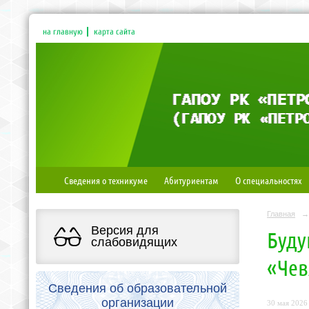
на главную
карта сайта
Сведения о техникуме
Абитуриентам
О специальностях
Главная
→
Версия для
Буду
слабовидящих
«Чев
Сведения об образовательной
организации
30 мая 2026 