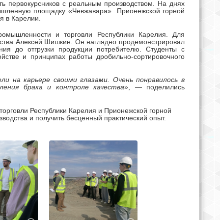
ть первокурсников с реальным производством. На днях
шленную площадку «Чевжавара» Прионежской горной
я в Карелии.
ромышленности и торговли Республики Карелия. Для
дства Алексей Шишкин. Он наглядно продемонстрировал
ния до отгрузки продукции потребителю. Студенты с
ойстве и принципах работы дробильно-сортировочного
ли на карьере своими глазами. Очень понравилось в
ления брака и контроле качества
», — поделились
орговли Республики Карелия и Прионежской горной
зводства и получить бесценный практический опыт.