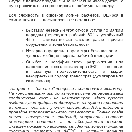
Студент получает задание и за несколько часов должен с
нуля рассчитать и спроектировать рабочую площадку.
Вся сложность в сквозной логике расчетов. Ошибся в
самом начале — посыпалось всё остальное:
Выставил неверный угол откоса уступа по мягким
породам (перепутал рабочий 60° и устойчивый
45°) — автоматически завалил расчет призмы
обрушения и зоны безопасности.
Неверно определил параметры безопасности —
«уплыла» общая ширина рабочей площадки.
Ошибся в коэффициентах разрыхления или
наполнения ковша экскаватора (ЭКГ) — не попал
в сменную производительность и выдал
некорректный подбор транспорта (думпкаров или
самосвалов).
"
На фото — "изнанка" процесса подготовки к экзамену.
На консультациях мы до автоматизма отрабатываем
графическую часть на компьютерах. Мало просто
выдать сухие цифры по формулам, их нужно перенести
в точный чертеж с учетом масштаба, ЛЭП, кабелей и
проездов вспомогательного транспорта. Только когда
расчет стыкуется с графикой, получается готовое
инженерное решение, а не абстрактная теория.
Экзамен покажет, насколько студенты готовы думать
системно, опираясь на ФГОС и жесткие правила