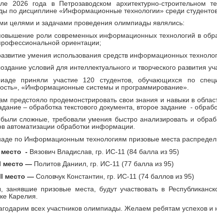
ле 2026 года в Петрозаводском архитектурно-строительном те
ы по дисциплине «Информационные технологии» среди студентов 
и целями и задачами проведения олимпиады являлись:
повышение роли современных информационных технологий в образ
профессиональной ориентации;
развитие умения использования средств информационных технолог
создание условий для интеллектуального и творческого развития у
иаде приняли участие 120 студентов, обучающихся по специ
ность», «Информационные системы и программирование».
ам предстояло продемонстрировать свои знания и навыки в облас
адание – обработка текстового документа, второе задание ‑ обра
 были сложные, требовали умения быстро анализировать и обра
в автоматизации обработки информации.
иаде по Информационным технологиям призовые места распредел
место -
Вязович Владислав
,
гр. ИС-11 (84 балла из 95)
I
место —
Политов Даниил
, гр. ИС-11 (77 балла из 95)
II
место —
Соловчук Константин
, гр. ИС-11 (74 баллов из 95)
ы, занявшие призовые места, будут участвовать в Республикан
ке Карелия.
агодарим всех участников олимпиады. Желаем ребятам успехов и 