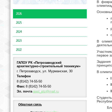
В февра
олимпиад
Основным
2026
2025
2024
2023
В олимп
деятель
2022
Участник
первое з
Задания
ГАПОУ РК «Петрозаводский
принципо
архитектурно-строительный техникум»
г. Петрозаводск, ул. Мурманская, 30
В олимп
Телефон
I
8 (8142) 74-55-50
I
Факс
8 (8142) 74-55-50
I
Эл. почта
past_ptz@mail.ru
Студент
Республи
Обратная связь
Бл