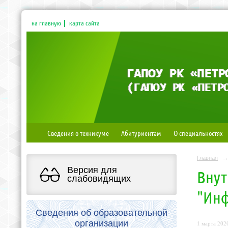
на главную
карта сайта
Сведения о техникуме
Абитуриентам
О специальностях
Главная
→
Версия для
Внут
слабовидящих
"Инф
Сведения об образовательной
организации
1 марта 2026