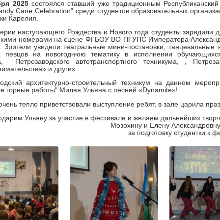
бря 2025
состоялся ставший уже традиционным Республиканский 
andy
Cane
Celebration
” среди студентов образовательных организ
ки Карелия.
ерии наступающего Рождества и Нового года студенты зарядили д
ескими номерами на сцене ФГБОУ ВО ПГУПС Императора Александ
. Зрители увидели театральные мини-постановки, танцевальные
 певцов на новогоднюю тематику в исполнении обучающихся 
жа,
Петрозаводского автотранспортного техникума,
, Петроза
имательства» и других.
водский архитектурно-строительный техникум на данном меропр
е горные работы" Милая Ульяна с песней «Dynamite»!
очень тепло приветствовали выступление ребят, в зале царила пр
одарим Ульяну за участие в фестивале и желаем дальнейших творч
Мозохину и Елену Александровн
за подготовку студентки к ф