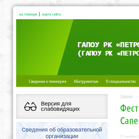
на главную
карта сайта
Сведения о техникуме
Абитуриентам
О специальностях
Главная
→
Версия для
Фест
слабовидящих
Cane
Сведения об образовательной
организации
23 декабря 2