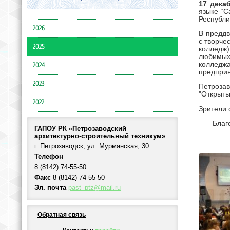
17 дека
языке “
C
Республи
2026
В преддв
с творч
2025
колледж)
любимых
коллед
2024
предприн
2023
Петроза
"Открыты
2022
Зрители 
Благ
ГАПОУ РК «Петрозаводский
архитектурно-строительный техникум»
г. Петрозаводск, ул. Мурманская, 30
Телефон
8 (8142) 74-55-50
Факс
8 (8142) 74-55-50
Эл. почта
past_ptz@mail.ru
Обратная связь