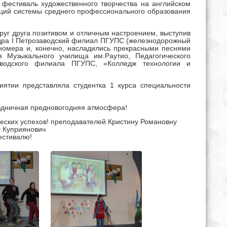
фестиваль художественного творчества на английском
аций системы среднего профессионального образования
руг друга позитивом и отличным настроением, выступив
ра I Петрозаводский филиал ПГУПС (железнодорожный
 номера и, конечно, насладились прекрасными песнями
Музыкального училища им.Раутио, Педагогического
водского филиала ПГУПС,
«Колледж технологии и
иятии представляла
студентка 1 курса специальности
аздничная предновогодняя атмосфера!
еских успехов! преподавателей Кристину Романовну
у Куприянович
естивалю!