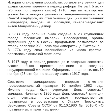
История становления российских органов внутренних дел
уходит своими корнями в период реформ Петра I. 5 июня
(25 мая по старому стилю) 1718 года императорским
указом была введена должность генерал-полицмейстера
Санкт-Петербурга, им стал бывший денщик и воспитанник
императора, выходец из Голландии, генерал-адъютант
Антон Мануилович Девиер.
В 1733 году полиция была создана в 23 крупнейших
города Российской империи. Впоследствии, органы
внутренних дел в России продолжили развиваться во
второй половине XVIII века при императрице Екатерине II.
В 1774 году свои полицейские из числа крестьян
появились в сельской местности.
В 1917 году, в период революции и создания советской
власти, было принято решение о создании
государственной милиции. Официально она появилась 10
ноября (28 октября по старому стилю) 1917 года.
Советские милиционеры впервые отметили
профессиональный праздник 10 ноября 1962 года.
Именно тогда был учрежден День советской
милиции. Начиная с 1980 года День советской милиции
стал считаться официальным государственным
праздником в соответствии с Указом Президиума
Верховного Совета СССР от 01.10.1980 № 3018-Х «О
праздничных и памятных днях».