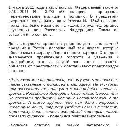
1 марта 2011 года в силу вступил Федеральный закон от
07.02.2011 № 3-ФЗ «О полиции» – произошло
переименование милиции в полицию. В преддверии
очередной праздничной даты Указом № 1348 название
праздника было изменено на «День сотрудника органов
внутренних дел Российской Федерации». Таким он
остается и по сей день.
День сотрудника органов внутренних дел – это важный
праздник в России, посвященный тем людям, которые
обеспечивают охрану общественного порядка. Этот день
знаменуется проявлением гордости и уважения к
полицейским, которые каждый день стоят на защите
общества от преступности и обеспечивают правопорядок
в стране.
«
Экскурсия мне понравилась, потому что мне нравятся
темы связанные с полицией и милицией. На экскурсии
нам рассказали как полиция и милиция действовала во
времена Российской Империи и Советского Союза, так
же показали предметы, которые использовались в те
времена. А самое крутое, что нам дали потрогать
некоторые вещи, например учебные ножи и пистолет,
картотеку, дали сесть в полицейский мотоцикл, также
показали фуражки
» - поделился Максим Виролайнен.
«
Большое спасибо за такую интересную и