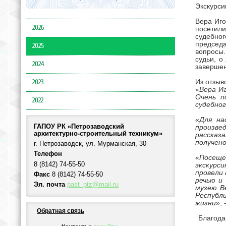
Экскурси
Вера Иго
2026
посетили
судебног
председ
2025
вопросы.
судьи, о
2024
завершен
2023
Из отзыв
«
Вера Иг
Очень п
2022
судебног
«
Для на
ГАПОУ РК «Петрозаводский
произвед
архитектурно-строительный техникум»
рассказ
получено
г. Петрозаводск, ул. Мурманская, 30
Телефон
«
Посеще
8 (8142) 74-55-50
экскурси
провели 
Факс
8 (8142) 74-55-50
речью и
Эл. почта
past_ptz@mail.ru
музею В
Республ
жизни
»,
Обратная связь
Благода