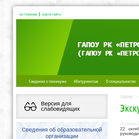
на главную
карта сайта
Сведения о техникуме
Абитуриентам
О специальностях
Главная
→
Версия для
Экск
слабовидящих
29 октября 2
Сведения об образовательной
22 октя
руководи
организации