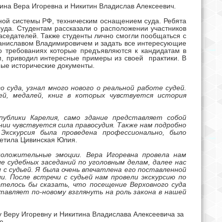
ина Вера Игоревна и Никитин Владислав Алексеевич.
бной системы РФ, техническим оснащением суда. Ребята
уда. Студентам рассказали о расположении участников
заседателей. Также студенты лично смогли пообщаться с
аниславом Владимировичем и задать все интересующие
о требованиях которые предъявляются к кандидатам в
ям, приводил интересные примеры из своей практики. В
ные исторические документы.
о суда, узнал много нового о реальной работе судей.
ей, медалей, книг в которых чувствуется история
публики Карелия, само здание представляет собой
нии чувствуется сила правосудия. Также нам подробно
 Экскурсия была проведена профессионально, было
метила Цивинская Юлия.
положительные эмоции. Вера Игоревна провела нам
ле судебных заседаний по уголовным делам, далее нас
 с судьей. Я была очень впечатлена его поставленной
. После встречи с судьей нам провели экскурсию по
отелось бы сказать, что посещение Верховного суда
авляет по-новому взглянуть на роль закона в нашей
 Веру Игоревну и Никитина Владислава Алексеевича за
ю.