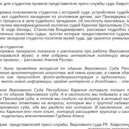
ю для студентов провели представители пресс-службы суда Хаврот
ревна познакомила студентов с историей суда, устройством суде
 зал судебного заседания по уголовным делам, зал Президиума с
о процесса в зале судебного заседания, об институте присяжных 
ателем квалификационной коллегии судей Карелии Щепаловым Ст
 В ходе беседы, Станислав Владимирович, рассказал подробно 
 личных качествах судьи​, льготах которые предоставляются судь
ие экскурсии студенты посетили музей суда, где хранятся уникаль
ов студентов:
оревна прекрасно показала и рассказала про работу Верховног
онравился музей, в нём собраны интересные коллекции вещ
о органа
», - рассказал Ачилов Руслан.
с была проведена экскурсия по зданию Верховного Суда Рес
ение архитектурного искусства, всё очень красиво, в самом зда
али как происходит фото-видеорегистрация и аудиозапись.
 много новой информации, крайне интересно и доходчиво
», - от
ние Верховного Суда Республики Карелия оставило только 
ю по зданию Верховного суда. А в частности мы побывали в за
в Президиум суда, а потом мы сходили на встречу в актовый зал
 четкими ответами на вопросы, которые мы с группой задавали
ерховного суда, где мы увидели его историю. В заключение, х
ики Карелия-это тот опыт, который расширяет кругозор и заст
 - поделилась впечатлениями Гурбина Алиса.
рим представителей пресс-службы Верховного суда РК Хавротину
интересную экскурси