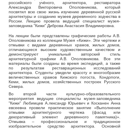
российского учёного, архитектора, реставратора
Александра Викторовича Ополовникова, который
посвятил всю свою жизнь изучению деревянной русской
архитектуры и созданию музеев деревянного зодчества в
России. Лекцию провела ведущий специалист музея-
заповедника "Кижи" Диброва Анастасия Владимировна.
На лекции были представлены графические работы А.В.
Ополовникова из коллекции Музея «Кижи». Эти чертежи и
отмывки с видами деревянных храмов, жилых домов,
отличающиеся высоким художественным качеством и
демонстрируют уникальный авторский стиль
архитектурной графики А.В. Ополовникова. Все эти
материалы были созданы во время экспедиций, а также
по результатам реставрационных исследований
архитектора. Студенты увидели красоту и многообразие
величественных храмов Кижского погоста, Кондопоги,
Кеми, жилых домов, хозяйственных построек Русского
Севера.
Во второй части культурно-образовательного
мероприятия ведущие специалисты музея-заповедника
"Кижи" Любимцев А.лександр Юрьевич и Косканен Анна
евсеевна провели практическое занятие «Выполнение
отмывки архитектурного чертежа (фасад или
декоративный элемент деревянного памятника)».
Отмывка – профессиональное и традиционное
изобразительное средство архитектора. Основной