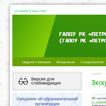
на главную
карта сайта
Сведения о техникуме
Абитуриентам
О специальностях
Главная
→
Версия для
Экск
слабовидящих
5 октября 20
Сведения об образовательной
30 сентя
и соору
организации
заведую