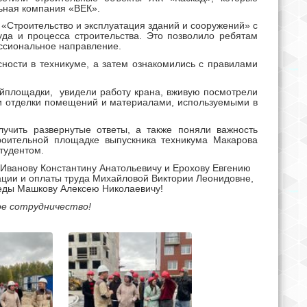
ьная компания «ВЕК».
 «Строительство и эксплуатация зданий и сооружений» с
да и процесса строительства. Это позволило ребятам
ссиональное направление.
ности в техникуме, а затем ознакомились с правилами
ойплощадки, увидели работу крана, вживую посмотрели
ми отделки помещений и материалами, используемыми в
учить развернутые ответы, а также поняли важность
роительной площадке выпускника техникума Макарова
тудентом.
Иванову Константину Анатольевичу и Ерохову Евгению
ации и оплаты труда Михайловой Виктории Леонидовне,
реды Машкову Алексею Николаевичу!
е сотрудничество!