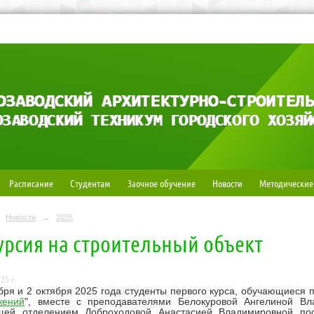
Расписание
Студентам
Заочное обучение
Новости
Методические
Новости
→
2025
урсия на строительный объект
25 г.
бря и 2 октября 2025 года студенты первого курса, обучающиеся 
жений
", вместе с преподавателями Белокуровой Ангелиной Вл
щей отделением Доброходовой Анастасией Владимировной пос