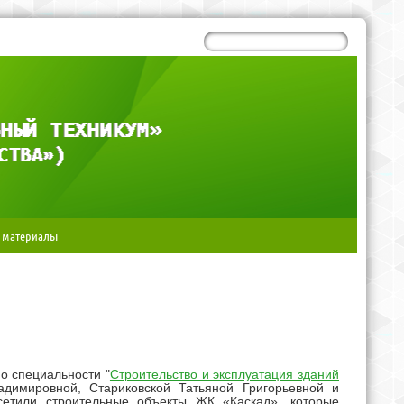
 материалы
по специальности "
Строительство и эксплуатация зданий
адимировной, Стариковской Татьяной Григорьевной и
етили строительные объекты ЖК «Каскад», которые