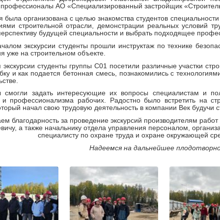
 профессионалы АО «Специализированный застройщик «Строител
я была организована с целью знакомства студентов специальности
ями строительной отрасли, демонстрации реальных условий тру
перспективу будущей специальности и выбрать подходящее профе
чалом экскурсии студенты прошли инструктаж по технике безопас
я уже на строительном объекте.
 экскурсии студенты группы С01 посетили различные участки стр
бку и как подается бетонная смесь, познакомились с технология
ьстве.
ы смогли задать интересующие их вопросы специалистам и пол
и и профессионализма рабочих. Радостно было встретить на ст
оторый начал свою трудовую деятельность в компании Век будучи с
ем благодарность за проведение экскурсий производителям работ 
вичу, а также начальнику отдела управления персоналом, организ
специалисту по охране труда и охране окружающей с
Надеемся на дальнейшее плодотворно