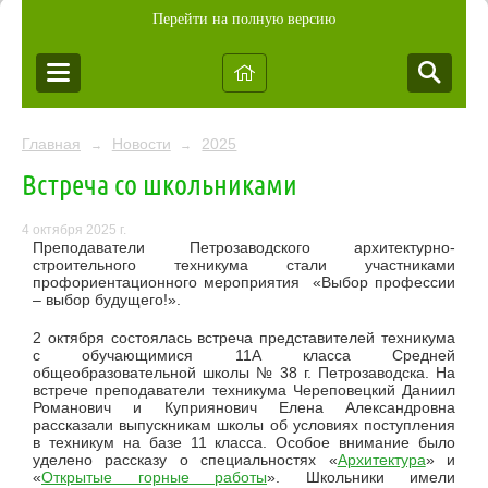
Перейти на полную версию
Главная
Новости
2025
→
→
Встреча со школьниками
4 октября 2025 г.
Преподаватели Петрозаводского архитектурно-
строительного техникума стали участниками
профориентационного мероприятия «Выбор профессии
– выбор будущего!».
2 октября состоялась встреча представителей техникума
с обучающимися 11А класса Средней
общеобразовательной школы № 38 г. Петрозаводска.
На
встрече преподаватели техникума Череповецкий Даниил
Романович и Куприянович Елена Александровна
рассказали выпускникам школы об условиях поступления
в техникум на базе 11 класса. Особое внимание было
уделено рассказу о специальностях «
Архитектура
» и
«
Открытые горные работы
». Школьники имели