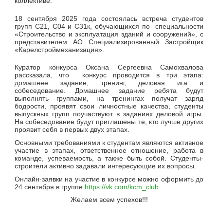
коллективе.
18 сентября 2025 года состоялась встреча студентов
групп С21, С04 и С31к, обучающихся по специальности
«
Строительство и эксплуатация зданий и сооружений
», с
представителем АО Специализированный Застройщик
«Карелстроймеханизация».
Куратор конкурса Оксана Сергеевна Самохвалова
рассказала, что конкурс проводится в три этапа:
домашнее задание, тренинг, деловая ига и
собеседование. Домашнее задание ребята будут
выполнять группами, на тренингах получат заряд
бодрости, проявят свои личностные качества, студенты
выпускных групп поучаствуют в заданиях деловой игры.
На собеседование будут приглашены те, кто лучше других
проявит себя в первых двух этапах.
Основными требованиями к студентам являются активное
участие в этапах, ответственное отношение, работа в
команде, успеваемость, а также быть собой. Студенты-
строители активно задавали интересующие их вопросы.
Онлайн-заявки на участие в конкурсе можно оформить до
24 сентября в группе
https://vk.com/kcm_club
Желаем всем успехов!!!