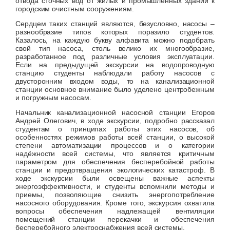
отвода сточных вод от жилых и промышленных зданий к
городским очистным сооружениям.
Сердцем таких станций являются, безусловно, насосы –
разнообразие типов которых поразило студентов.
Казалось, на каждую букву алфавита можно подобрать
свой тип насоса, столь велико их многообразие,
разработанное под различные условия эксплуатации.
Если на предыдущей экскурсии на водопроводную
станцию студенты наблюдали работу насосов с
двусторонним входом воды, то на канализационной
станции основное внимание было уделено центробежным
и погружным насосам.
Начальник канализационной насосной станции Егоров
Андрей Олегович, в ходе экскурсии, подробно рассказал
студентам о принципах работы этих насосов, об
особенностях режимов работы всей станции, о высокой
степени автоматизации процессов и о категории
надёжности всей системы, что является критичным
параметром для обеспечения бесперебойной работы
станции и предотвращения экологических катастроф. В
ходе экскурсии были освещены важные аспекты
энергоэффективности, и студенты вспомнили методы и
приемы, позволяющие снизить энергопотребление
насосного оборудования. Кроме того, экскурсия охватила
вопросы обеспечения надлежащей вентиляции
помещений станции перекачки и обеспечения
бесперебойного электроснабжения всей системы.