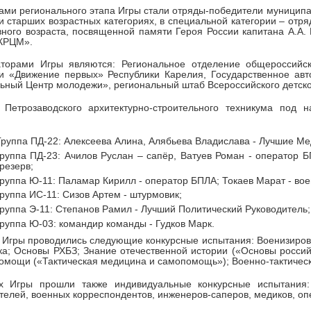
ами регионального этапа Игры стали отряды-победители муниципа
и старших возрастных категориях, в специальной категории – от
ного возраста, посвященной памяти Героя России капитана А.А.
«КРЦМ».
аторами Игры являются: Региональное отделение общероссийск
и «Движение первых» Республики Карелия, Государственное авт
ьный Центр молодежи», региональный штаб Всероссийского дет
 Петрозаводского архитектурно-строительного техникума под
Группа ПД-22: Алексеева Алина, Алябьева Владислава - Лучшие Ме
группа ПД-23: Ачилов Руслан – сапёр, Ватуев Роман - оператор 
-резерв;
группа Ю-11: Паламар Кирилл - оператор БПЛА; Токаев Марат - во
группа ИС-11: Сизов Артем - штурмовик;
группа Э-11: Степанов Рамил - Лучший Политический Руководитель;
группа Ю-03: командир команды - Гудков Марк.
 Игры проводились следующие конкурсные испытания: Военизиров
ка; Основы РХБЗ; Знание отечественной истории («Основы россий
омощи («Тактическая медицина и самопомощь»); Военно-тактическ
х Игры прошли также индивидуальные конкурсные испытания: 
телей, военных корреспондентов, инженеров-саперов, медиков, о