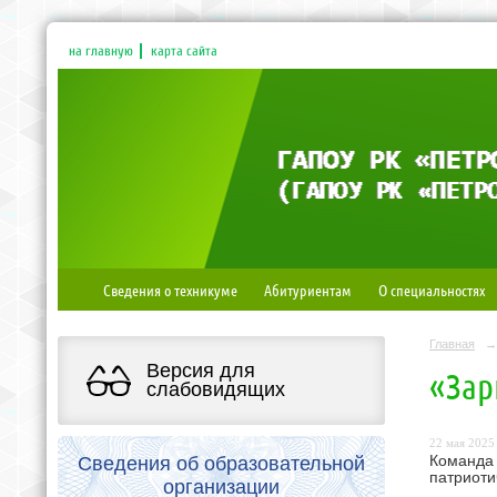
на главную
карта сайта
Сведения о техникуме
Абитуриентам
О специальностях
Главная
→
Версия для
«Зар
слабовидящих
22 мая 2025 
Сведения об образовательной
Команда 
патриоти
организации