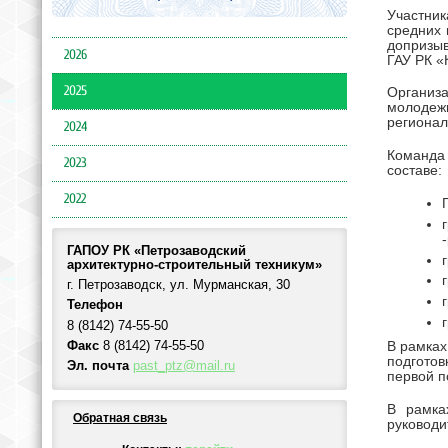
Участник
средних 
допризыв
2026
ГАУ РК 
2025
Организ
молодеж
регионал
2024
Команда
2023
составе:
2022
ГАПОУ РК «Петрозаводский
архитектурно-строительный техникум»
г. Петрозаводск, ул. Мурманская, 30
Телефон
8 (8142) 74-55-50
В рамках
Факс
8 (8142) 74-55-50
подготов
Эл. почта
past_ptz@mail.ru
первой п
В рамка
Обратная связь
руководи