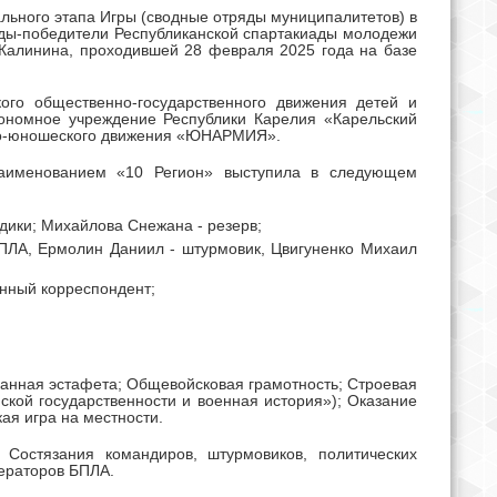
льного этапа Игры (сводные отряды муниципалитетов) в
ряды-победители Республиканской спартакиады молодежи
 Калинина, проходившей 28 февраля 2025 года на базе
ого общественно-государственного движения детей и
ономное учреждение Республики Карелия «Карельский
ско-юношеского движения «ЮНАРМИЯ».
 наименованием «10 Регион» выступила в следующем
дики; Михайлова Снежана - резерв;
БПЛА, Ермолин Даниил - штурмовик, Цвигуненко Михаил
енный корреспондент;
анная эстафета; Общевойсковая грамотность; Строевая
ской государственности и военная история»); Оказание
ая игра на местности.
Состязания командиров, штурмовиков, политических
ператоров БПЛА.