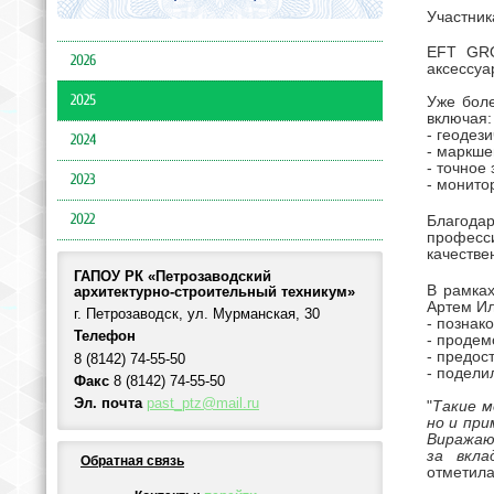
Участник
EFT GRO
2026
аксессуа
2025
Уже бол
включая:
- геодез
2024
- маркше
- точное
2023
- монито
2022
Благода
професс
качестве
ГАПОУ РК «Петрозаводский
В рамках
архитектурно-строительный техникум»
Артем Ил
г. Петрозаводск, ул. Мурманская, 30
- познак
Телефон
- продем
- предос
8 (8142) 74-55-50
- подели
Факс
8 (8142) 74-55-50
Эл. почта
past_ptz@mail.ru
"
Такие м
но и при
Виражаю
за вкла
Обратная связь
отметил