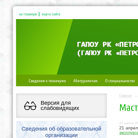
на главную
карта сайта
Сведения о техникуме
Абитуриентам
О специальностях
Главная
→
Версия для
Маст
слабовидящих
29 апреля 20
Сведения об образовательной
21 апре
эксплуат
организации