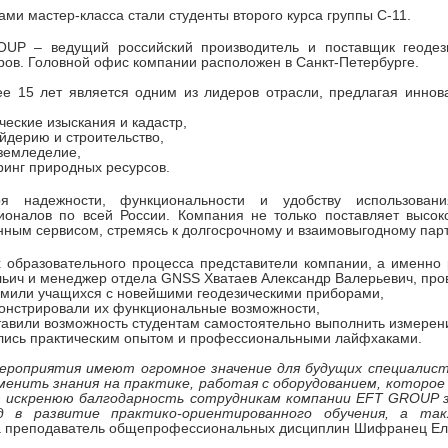
ами мастер-класса стали студенты второго курса группы С-11.
UP – ведущий российский производитель и поставщик геодези
ров. Головной офис компании расположен в Санкт-Петербурге.
ее 15 лет является одним из лидеров отрасли, предлагая инно
ические изыскания и кадастр,
йдерию и строительство,
 земледелие,
ринг природных ресурсов.
ря надежности, функциональности и удобству использов
ионалов по всей России. Компания не только поставляет высок
нным сервисом, стремясь к долгосрочному и взаимовыгодному парт
 образовательного процесса представители компании, а именно 
ьич и менеджер отдела GNSS Хватаев Александр Валерьевич, прове
омили учащихся с новейшими геодезическими приборами,
онстрировали их функциональные возможности,
тавили возможность студентам самостоятельно выполнить измерен
лись практическим опытом и профессиональными лайфхаками.
ероприятия имеют огромное значение для будущих специалист
менить знания на практике, работая с оборудованием, которое
 искренюю балгодарность сотрудникам компании EFT GROUP з
д в развитие практико-ориентированного обучения, а та
а преподаватель общепрофессиональных дисциплин Шифранец Ели