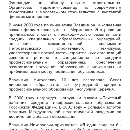
Финляндии по обмену опытом строительства.
Организовал маркетинг-семинар по современным
технологиям в малоэтажном строительстве с выставкой
финских материалов.
В июне 2000 года по инициативе Владимира Николаевича
создан филиал техникума в г. Мурманске. Это решение
принималось в связи с необходимостью развития сети
средних специальных образовательных учреждений,
повышения межрегиональной значимости
Петрозаводского строительного техникума,
удовлетворения потребностей строительных организаций
северного региона в специалистах со средним
профессиональным образованием, обеспечения
возможности получения образования с максимальным
приближением к месту проживания обучающихся.
Владимир Николаевич 16 лет возглавлял Совет
директоров образовательных учреждений среднего
профессионального образования Республики Карелия.
В 2000 году награжден нагрудным знаком «Почетный
работник среднего профессионального образования
Российской Федерации». В 2001 году – Большой золотой
медалью Международной педагогической академии за
достижения в области образования.
Владимир Николаевич признается: «Я один вряд ли бы
чего добился. А вот когда с тобой плечом к плечу