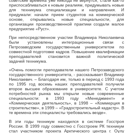
советские времена уже никогда не вернутся, стали как-то
приспосабливаться к новым реалиям, придумывать новые
для техникума специализации и направления. И
придумали: начали прием студентов на коммерческой
основе, открывались новые специальности, для
организации производственной практики создали малое
предприятие «Руст».
При непосредственном участии Владимира Николаевича
были установлены интеграционные связи с
Петрозаводским государственным университетом по
совместной подготовке кадров. Повышение квалификации
преподавателей становится важной политической
задачей техникума.
«Очень помогли преподаватели нашего Петрозаводского
государственного университета, - рассказывает Владимир
Николаевич. – Благодаря им, только в период с 1993 года
по 1995 год восемь наших преподавателей получили
второе высшее образование в университете. С учетом
потребностей рынка мы открыли новые современные
специальности: в 1993 году «Менеджмент» и
«Коммерческая деятельность», в 1998 – «Коммерция в
строительстве», в 1999 – «Градостроительный кадастр». В
те времена эти специалисты требовались везде».
В эти годы техникум находился в системе Госстроя
России. В 1999 году совместно с Госстроем РК техникум
стал участником проекта Арктического центра г. Оулу