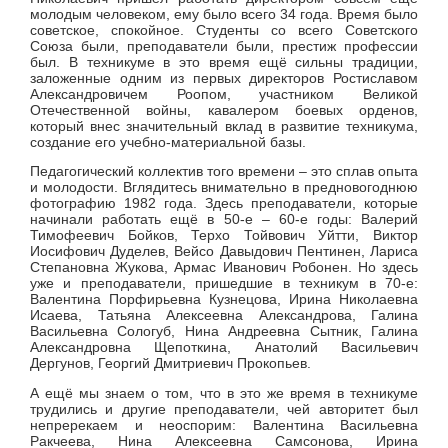
молодым человеком, ему было всего 34 года. Время было
советское, спокойное. Студенты со всего Советского
Союза были, преподаватели были, престиж профессии
был. В техникуме в это время ещё сильны традиции,
заложенные одним из первых директоров Ростиславом
Александровичем Роопом, участником Великой
Отечественной войны, кавалером боевых орденов,
который внес значительный вклад в развитие техникума,
создание его учебно-материальной базы.
Педагогический коллектив того времени – это сплав опыта
и молодости. Вглядитесь внимательно в предновогоднюю
фотографию 1982 года. Здесь преподаватели, которые
начинали работать ещё в 50-е – 60-е годы: Валерий
Тимофеевич Бойков, Терхо Тойвович Уйтти, Виктор
Иосифович Дуделев, Вейсо Давыдович Пентинен, Лариса
Степановна Жукова, Армас Иванович Робонен. Но здесь
уже и преподаватели, пришедшие в техникум в 70-е:
Валентина Порфирьевна Кузнецова, Ирина Николаевна
Исаева, Татьяна Алексеевна Александрова, Галина
Васильевна Сологуб, Нина Андреевна Сытник, Галина
Александровна Щепоткина, Анатолий Васильевич
Дергунов, Георгий Дмитриевич Прокопьев.
А ещё мы знаем о том, что в это же время в техникуме
трудились и другие преподаватели, чей авторитет был
непререкаем и неоспорим: Валентина Васильевна
Ракчеева, Нина Алексеевна Самсонова, Ирина