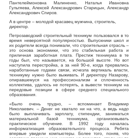
Пантелеймоновна Малиненко, Наталья Ивановна
Гультяева,
Алексей Александрович Старицын,
Александр
Александрович Спиров.
А в центре – молодой красавец мужчина, строитель,
директор.
Петрозаводский строительный техникум пользовался в то
время невероятной популярностью. Выпускники школ и
их родители всегда понимали, что строительная отрасль –
это основа экономики, что это стабильная работа и
приличная заработная плата. Престиж техникума в те
годы был, что называется, на большой высоте. Но вот
наступила перестройка, а за ней 90-е, когда прервались
наработанные годами связи, исчезла вертикаль власти,
техникуму нужно было выживать. И директору Назарову,
опиравшемуся на профессионализм и сплоченность
коллектива, удалось не потерять, а вывести техникум на
передовые позиции в сфере среднего специального
образования.
«Было очень трудно, – вспоминает Владимир
Николаевич. – Денег не хватало ни на что, а ведь надо
было выплачивать зарплату, стипендии, заниматься
материальной базой техникума, организовывать
практическое обучение. В 1992 году началась
информатизация образовательного процесса. Ребята
впервые увидели компьютеры. Более того, поняв, что