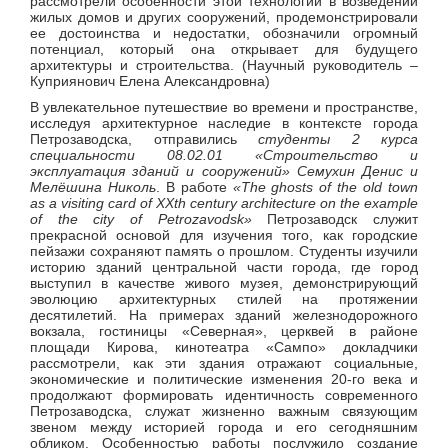
рассмотрели особенности этой технологии в возведении
жилых домов и других сооружений, продемонстрировали
ее достоинства и недостатки, обозначили огромный
потенциал, который она открывает для будущего
архитектуры и строительства. (Научный руководитель –
Куприянович Елена Александровна)
В увлекательное путешествие во времени и пространстве,
исследуя архитектурное наследие в контексте города
Петрозаводска, отправились
студенты 2 курса
специальности
08.02.01
«Строительство и
эксплуатация зданий и сооружений» Семухин Денис и
Мелёшина Николь
. В работе
«
The
ghosts
of
the
old
town
as
a
visiting
card
of
XXth
century
architecture
on
the
example
of
the
city
of
Petrozavodsk»
Петрозаводск служит
прекрасной основой для изучения того, как городские
пейзажи сохраняют память о прошлом. Студенты изучили
историю зданий центральной части города, где город
выступил в качестве живого музея, демонстрирующий
эволюцию архитектурных стилей на протяжении
десятилетий. На примерах зданий железнодорожного
вокзала, гостиницы «Северная», церквей в районе
площади Кирова, кинотеатра «Сампо» докладчики
рассмотрели, как эти здания отражают социальные,
экономические и политические изменения 20-го века и
продолжают формировать идентичность современного
Петрозаводска, служат жизненно важным связующим
звеном между историей города и его сегодняшним
обликом. Особенностью работы послужило создание