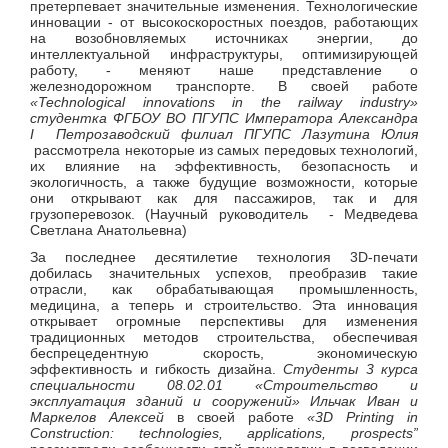
претерпевает значительные изменения. Технологические
инновации - от высокоскоростных поездов, работающих
на возобновляемых источниках энергии, до
интеллектуальной инфраструктуры, оптимизирующей
работу, - меняют наше представление о
железнодорожном транспорте. В своей работе
«
Technological
innovations
in
the
railway
industry»
студентка ФГБОУ ВО ПГУПС Императора Александра
I Петрозаводский филиал ПГУПС Лазутина Юлия
рассмотрела некоторые из самых передовых технологий,
их влияние на эффективность, безопасность и
экологичность, а также будущие возможности, которые
они открывают как для пассажиров, так и для
грузоперевозок. (Научный руководитель - Медведева
Светлана Анатольевна)
За последнее десятилетие технология 3D-печати
добилась значительных успехов, преобразив такие
отрасли, как обрабатывающая промышленность,
медицина, а теперь и строительство. Эта инновация
открывает огромные перспективы для изменения
традиционных методов строительства, обеспечивая
беспрецедентную скорость, экономическую
эффективность и гибкость дизайна.
Студенты 3 курса
специальности
08.02.01
«Строительство и
эксплуатация зданий и сооружений» Ильчак Иван и
Маркелов Алексей
в своей работе
«3
D
Printing
in
Construction:
technologies,
applications,
prospects”