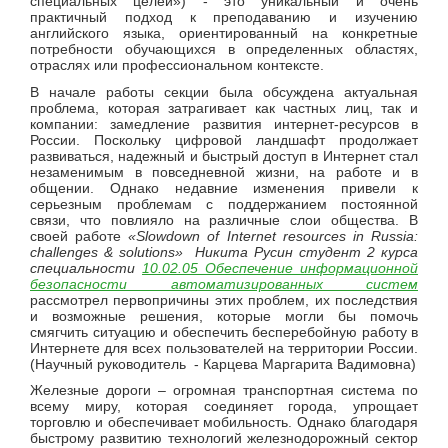
специальных целей») - это уникальный и очень
практичный подход к преподаванию и изучению
английского языка, ориентированный на конкретные
потребности обучающихся в определенных областях,
отраслях или профессиональном контексте.
В начале работы секции была обсуждена актуальная
проблема, которая затрагивает как частных лиц, так и
компании: замедление развития интернет-ресурсов в
России. Поскольку цифровой ландшафт продолжает
развиваться, надежный и быстрый доступ в Интернет стал
незаменимым в повседневной жизни, на работе и в
общении. Однако недавние изменения привели к
серьезным проблемам с поддержанием постоянной
связи, что повлияло на различные слои общества. В
своей работе
«
Slowdown
of
Internet
resources
in
Russia:
challenges &
solutions»
Никита Русин студент 2 курса
специальности
10.02.05 Обеспечение информационной
безопасности автоматизированных систем
рассмотрел первопричины этих проблем, их последствия
и возможные решения, которые могли бы помочь
смягчить ситуацию и обеспечить бесперебойную работу в
Интернете для всех пользователей на территории России.
(Научный руководитель - Карцева Маргарита Вадимовна)
Железные дороги – огромная транспортная система по
всему миру, которая соединяет города, упрощает
торговлю и обеспечивает мобильность. Однако благодаря
быстрому развитию технологий железнодорожный сектор