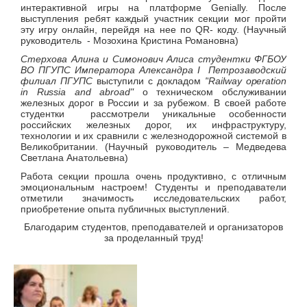
интерактивной игры на платформе Genially. После
выступления ребят каждый участник секции мог пройти
эту игру онлайн, перейдя на нее по QR- коду. (Научный
руководитель - Мозохина Кристина Романовна)
Стерхова Алина и Симонович Алиса студентки ФГБОУ
ВО ПГУПС Императора Александра
I Петрозаводский
филиал ПГУПС
выступили с докладом
"
Railway
operation
in
Russia
and
abroad
"
о техническом обслуживании
железных дорог в России и за рубежом. В своей работе
студентки рассмотрели уникальные особенности
российских железных дорог, их инфраструктуру,
технологии и их сравнили с железнодорожной системой в
Великобритании. (Научный руководитель – Медведева
Светлана Анатольевна)
Работа секции прошла очень продуктивно, с отличным
эмоциональным настроем! Студенты и преподаватели
отметили значимость исследовательских работ,
приобретение опыта публичных выступлений.
Благодарим студентов, преподавателей и организаторов
за проделанный труд!