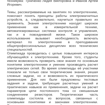
техникума: Туниченко Лидия Викторовна и Иванов Артем
Игоревич.
Темы, рассматриваемые на занятиях по электротехнике,
помогают понять принципы работы электромагнитных
устройств, а, следовательно, научиться правильно их
применять. Знания электротехнике находят широкое
применение как в измерительной технике,
автоматизированных системах контроля и управления,
так и в повседневной жизни. Такое широкое
использование вызывает необходимость включать
материал по электротехнике в преподавание
общепрофессиональных дисциплин всех технических
специальностей.
Олимпиада проводилась с целью повышения интереса
обучающийся к электротехнике. Кроме того, студенты
имели возможность проверить свои знания по основным
понятиям электротехники и умению производить расчет
электрических сетей. Во время олимпиады её участники
показали не только свои теоретические знания, решая
сложные задачи, но и возможность их практического
применение. Для них были предложены тестовые
задания и задачи, требующие расчетных умений и
практических навыков их применения, задачи на расчет
параметров цепи постоянного тока со смешанным
соединением резисторов. Теоретическая часть
олимпиады состояла из вопросов, связанных с
основными понятиями и законами электротехники.