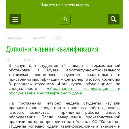
Перейти на полную версию
Главная
Новости
2025
→
→
Дополнительная квалификация
27 января 2025 г.
В канун Дня студентов 24 января в торжественной
обстановке в Музее архитектурно-строительного
техникума состоялось вручение свидетельств о
присвоении квалификации «Контролёр газового хозяйства
3 разряда» студентам 4-ого курса, обучающимся по
специальности «
Управление, эксплуатация и
обслуживание многоквартирного дома
».
На протяжении четырёх недель студенты изучали
правила охраны труда при газоопасных работах, основы
газового хозяйства, принципы работы газового
оборудавания. После завершения производственной
практики, которая проходила на объектах АО "Карелгаз",
студенты успешно сдали квалификационный экзамен и