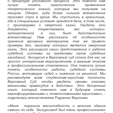
о процедуре уголовного процесса. Это помогло нам
лучше понять практическое применение
теоретических знаний, которые мы получаем на
лекциях. Однако, куда более сильное впечатление
произвел спуск в архив. Мы спустились в хранилище,
где в специальных условиях хранятся дела, в том числе,
с приговорами о смертной казни. Увидеть эти
документы, почувствовать вес истории,
запечатленной в них, было действительно
впечатляюще. Нам рассказали об особенностях
хранения архивных материалов, так же привели
примеры дел, приговор которых является смертная
казнь. Это расширило наши представления о работе
судебной системы за пределами залов судебных
заседаний. Экскурсия в Верховный суд стала для нас не
просто интересным мероприятием, а важным этапом
в профессиональном становлении. Она помогла лучше
понять особенности работы судебной системы
России, мотивацию судей и значение их решений. Мы
рекомендуем всем студентам-юристам посетить
Верховный Суд, чтобы увидеть своими глазами
механизмы правосудия в действии. Это бесценный
опыт, который поможет нам в будущем стать
квалифицированными и ответственными юристами
», -
поделилась впечатлениями Радченко Вероника.
«
Меня поразила масштабность и величие здания
самого по себе. Экскурсовод был очень профессионален