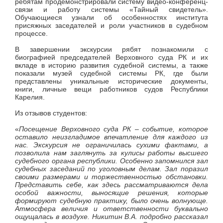
ребятам продемонстрировали систему видео-конференц-
связи и работу системы «Тайный свидетель».
Обучающиеся узнали об особенностях института
присяжных заседателей и роли участников в судебном
процессе.
В завершении экскурсии рябят познакомили с
биографией председателей Верховного суда РК и их
вкладе в историю развития судебной системы, а также
показали музей судебной системы РК, где были
представлены уникальные исторические документы,
книги, личные вещи работников судов Республики
Карелия.
Из отзывов студентов:
«
Посещение Верховного суда РК – событие, которое
оставило неизгладимое впечатление для каждого из
нас. Экскурсия не ограничилась сухими фактами, а
позволила нам заглянуть за кулисы работы высшего
судебного органа республики. Особенно запомнился зал
судебных заседаний по уголовным делам. Зал поразил
своими размерами и торжественностью обстановки.
Представить себе, как здесь рассматриваются дела
особой важности, выносящие решения, которые
формируют судебную практику, было очень волнующе.
Атмосфера величия и ответственности буквально
ощущалась в воздухе. Никитин В.А. подробно рассказал