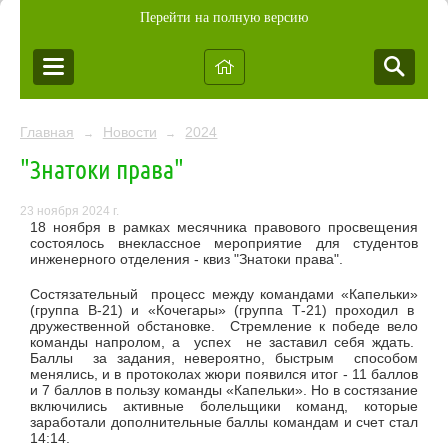
Перейти на полную версию
Главная
Новости
2024
→
→
"Знатоки права"
23 ноября 2024 г.
18 ноября в рамках месячника правового просвещения
состоялось внеклассное мероприятие для студентов
инженерного отделения - квиз "Знатоки права".
Состязательный процесс между командами «Капельки»
(группа В-21) и «Кочегары» (группа Т-21) проходил в
дружественной обстановке. Стремление к победе вело
команды напролом, а успех не заставил себя ждать.
Баллы за задания, невероятно, быстрым способом
менялись, и в протоколах жюри появился итог - 11 баллов
и 7 баллов в пользу команды «Капельки». Но в состязание
включились активные болельщики команд, которые
заработали дополнительные баллы командам и счет стал
14:14.