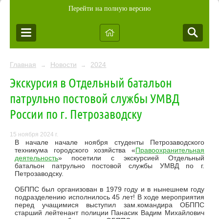
Перейти на полную версию
Главная
Новости
2024
→
→
Экскурсия в Отдельный батальон
патрульно постовой службы УМВД
России по г. Петрозаводску
15 ноября 2024 г.
В начале начале ноября студенты Петрозаводского
техникума городского хозяйства «
Правоохранительная
деятельность
» посетили с экскурсией Отдельный
батальон патрульно постовой службы УМВД по г.
Петрозаводску.
ОБППС был организован в 1979 году и в нынешнем году
подразделению исполнилось 45 лет! В ходе мероприятия
перед учащимися выступил зам.командира ОБППС
старший лейтенант полиции Панасик Вадим Михайлович