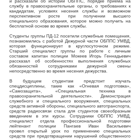
и рассказали об истории ОБППС, порядке приема на
службу в правоохранительные органы, о требованиях к
кандидатам, условиях несения службы и возможном
перспективном росте при получении высшего
специального образования, которое можно получить на
бесплатной основе во время службы.
Студенты группы ПД-12 посетили служебные помещения,
познакомились с работой Дежурной части ОБППС УМВД,
которая функционирует в круглосуточном режиме.
Старший специалист группы по работе с личным
составом капитан полиции Мокеев Игорь Геннадьевич
рассказал об особенностях выполнения служебных
обязанностей сотрудниками дежурной смены
непосредственно во время несения дежурства.
В будущем студентам предстоит изучать
спецдисциплины, такие как «Огневая подготовка»,
«Самозащита», «Специальная техника в
правоохранительной деятельности». Демонстрация
служебного и специального вооружения, специальных
средств активной обороны, специального автотранспорта,
средств радиосвязи стала для студентов своеобразным
введением в эти курсы. Сотрудники ОБППС УМВД,
специалист отдела профессиональной подготовки
лейтенант полиции Пангаев Иван Васильевич
провел открытый урок по применению специальных
средств при предотвращении нарушений общественного