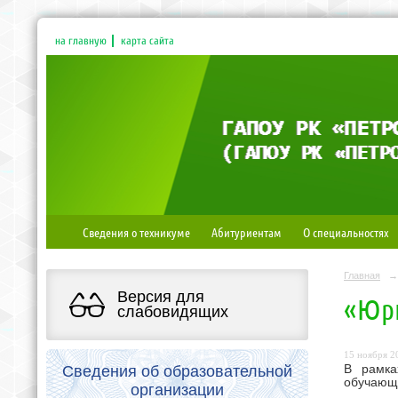
на главную
карта сайта
Сведения о техникуме
Абитуриентам
О специальностях
Главная
→
Версия для
«Юри
слабовидящих
15 ноября 20
Сведения об образовательной
В рамка
обучающи
организации