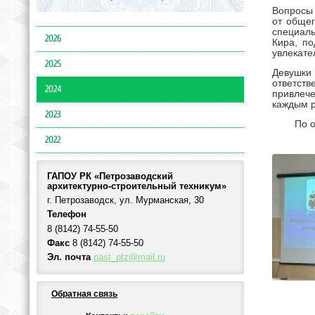
Вопросы 
от общег
специаль
2026
Кира, п
увлекате
2025
Девушки 
ответст
2024
привлече
каждым р
2023
По 
2022
ГАПОУ РК «Петрозаводский
архитектурно-строительный техникум»
г. Петрозаводск, ул. Мурманская, 30
Телефон
8 (8142) 74-55-50
Факс
8 (8142) 74-55-50
Эл. почта
past_ptz@mail.ru
Обратная связь