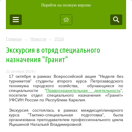
Перейти на полную версию
Главная
Новости
2024
→
→
Экскурсия в отряд специального
назначения "Гранит"
21 октября 2024 г.
17 октября в рамках Всероссийской акции "Неделя без
турникетов" студенты второго курса Петрозаводского
техникума городского хозяйства, обучающиеся по
специальности "
Правоохранительная деятельность
",
посетили отдел специального назначения «Гранит»
УФСИН России по Республике Карелия.
Экскурсия состоялась в рамках междисциплинарного
курса "Тактико-специальнная подготовка", была
организована преподавателем профессионального цикла
Яцишиной Натальей Владимировной.