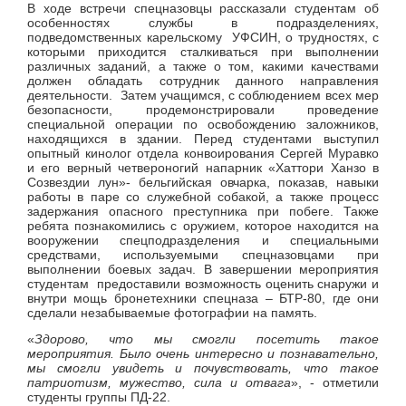
В ходе встречи спецназовцы рассказали студентам об
особенностях службы в подразделениях,
подведомственных карельскому УФСИН, о трудностях, с
которыми приходится сталкиваться при выполнении
различных заданий, а также о том, какими качествами
должен обладать сотрудник данного направления
деятельности. Затем учащимся, с соблюдением всех мер
безопасности, продемонстрировали проведение
специальной операции по освобождению заложников,
находящихся в здании. Перед студентами выступил
опытный кинолог отдела конвоирования Сергей Муравко
и его верный четвероногий напарник «Хаттори Ханзо в
Созвездии лун»- бельгийская овчарка, показав, навыки
работы в паре со служебной собакой, а также процесс
задержания опасного преступника при побеге. Также
ребята познакомились с оружием, которое находится на
вооружении спецподразделения и специальными
средствами, используемыми спецназовцами при
выполнении боевых задач. В завершении мероприятия
студентам предоставили возможность оценить снаружи и
внутри мощь бронетехники спецназа – БТР-80, где они
сделали незабываемые фотографии на память.
«
Здорово, что мы смогли посетить такое
мероприятия. Было очень интересно и познавательно,
мы смогли увидеть и почувствовать, что такое
патриотизм, мужество, сила и отвага
», - отметили
студенты группы ПД-22.