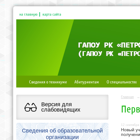
на главную
карта сайта
Сведения о техникуме
Абитуриентам
О специальностях
Главная
→
Версия для
Перв
слабовидящих
12 сентября 
Сведения об образовательной
Новый уч
получени
организации