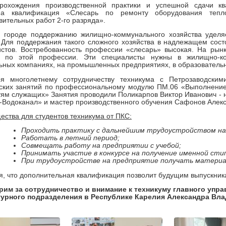
рохождения производственной практики и успешной сдачи ква
на квалификация «Слесарь по ремонту оборудования тепл
вительных работ 2-го разряда».
 городе поддержанию жилищно-коммунального хозяйства уделя
 Для поддержания такого сложного хозяйства в надлежащем сос
стов. Востребованность профессии «слесарь» высокая. На рынк
й по этой профессии. Эти специалисты нужны в жилищно-ко
ьных компаниях, на промышленных предприятиях, в образователь
ря многолетнему сотрудничеству техникума с Петрозаводски
еских занятий по профессиональному модулю ПМ.06 «Выполнение
тям служащих»
Занятия проводили Поликарпов Виктор Иванович - 
Водоканал» и мастер производственного обучения Сафонов Алекс
ства для студентов техникума от ПКС:
Проходить практику с дальнейшим трудоустройством на
Работать в летний период;
Совмещать работу на предприятии с учебой;
Принимать участие в конкурсе на получение именной сти
При трудоустройстве на предприятие получать материал
, что дополнительная квалификация позволит будущим выпускника
рим за сотрудничество и внимание к техникуму главного упр
турного подразделения в Республике Карелия Александра В