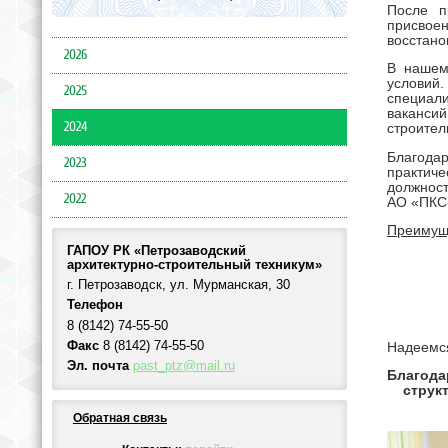
После п
присвое
восстано
2026
В нашем
условий.
2025
специали
ваканси
2024
строител
Благода
2023
практич
должнос
2022
АО «ПКС-
Преимуще
ГАПОУ РК «Петрозаводский
архитектурно-строительный техникум»
г. Петрозаводск, ул. Мурманская, 30
Телефон
8 (8142) 74-55-50
Факс
8 (8142) 74-55-50
Надеемся
Эл. почта
past_ptz@mail.ru
Благода
струк
Обратная связь