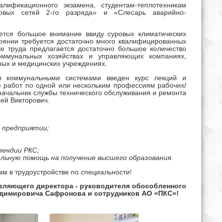
лификационного экзамена, студентам-теплотехникам
овых сетей 2-го разряда» и «Слесарь аварийно-
ется большое внимание ввиду суровых климатических
тоянии требуется достаточно много квалифицированных
е труда предлагается достаточно большое количество
ммунальных хозяйствах и управляющих компаниях,
ных и медицинских учреждениях.
ми коммунальными системами введен курс лекций и
 работ по одной или нескольким профессиям рабочих/
начальник службы технического обслуживания и ремонта
ей Викторович.
 предприятии;
пендии РКС;
ьную помощь на получение высшего образования.
м в трудоустройстве по специальности!
авляющего директора - руководителя обособленного
ладимировича Сафронова
и сотрудников АО «ПКС»!