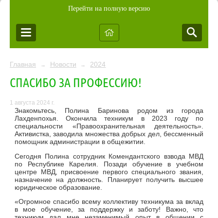
Перейти на полную версию
Главная
Новости
2024
→
→
СПАСИБО ЗА ПРОФЕССИЮ!
1 августа 2024 г.
Знакомьтесь, Полина Баринова родом из города
Лахденпохья. Окончила техникум в 2023 году по
специальности «Правоохранительная деятельность».
Активистка, заводила множества добрых дел, бессменный
помощник администрации в общежитии.
Сегодня Полина сотрудник Комендантского взвода МВД
по Республике Карелия. Позади обучение в учебном
центре МВД, присвоение первого специального звания,
назначение на должность. Планирует получить высшее
юридическое образование.
«Огромное спасибо всему коллективу техникума за вклад
в мое обучение, за поддержку и заботу! Важно, что
техникум дал мне незаменимый опыт в общении с