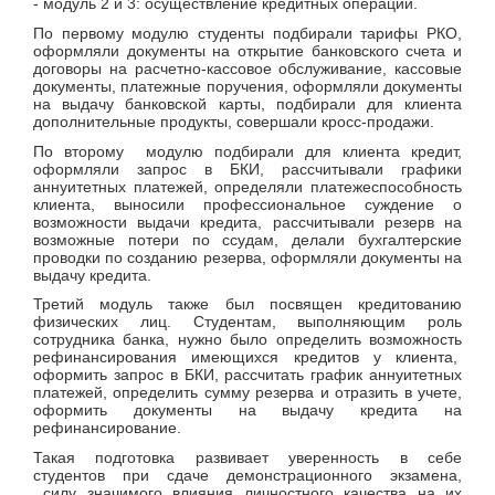
- модуль 2 и 3: осуществление кредитных операций.
По первому модулю студенты подбирали тарифы РКО,
оформляли документы на открытие банковского счета и
договоры на расчетно-кассовое обслуживание, кассовые
документы, платежные поручения, оформляли документы
на выдачу банковской карты, подбирали для клиента
дополнительные продукты, совершали кросс-продажи.
По второму модулю подбирали для клиента кредит,
оформляли запрос в БКИ, рассчитывали графики
аннуитетных платежей, определяли платежеспособность
клиента, выносили профессиональное суждение о
возможности выдачи кредита, рассчитывали резерв на
возможные потери по ссудам, делали бухгалтерские
проводки по созданию резерва, оформляли документы на
выдачу кредита.
Третий модуль также был посвящен кредитованию
физических лиц. Студентам, выполняющим роль
сотрудника банка, нужно было определить возможность
рефинансирования имеющихся кредитов у клиента,
оформить запрос в БКИ, рассчитать график аннуитетных
платежей, определить сумму резерва и отразить в учете,
оформить документы на выдачу кредита на
рефинансирование.
Такая подготовка развивает уверенность в себе
студентов при сдаче демонстрационного экзамена,
силу значимого влияния личностного качества на их