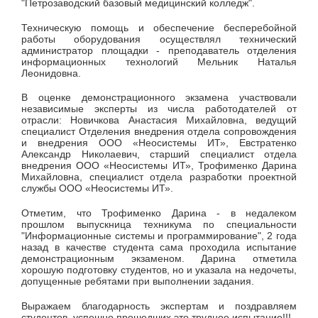
"Петрозаводский базовый медицинский колледж".
Техническую помощь и обеспечение бесперебойной
работы оборудования осуществлял технический
администратор площадки - преподаватель отделения
информационных технологий Мельник Наталья
Леонидовна.
В оценке демонстрационного экзамена участвовали
независимые эксперты из числа работодателей от
отрасли: Новичкова Анастасия Михайловна, ведущий
специалист Отделения внедрения отдела сопровождения
и внедрения ООО «Неосистемы ИТ», Евстратенко
Александр Николаевич, старший специалист отдела
внедрения ООО «Неосистемы ИТ», Трофименко Дарина
Михайловна, специалист отдела разработки проектной
службы ООО «Неосистемы ИТ».
Отметим, что Трофименко Дарина - в недалеком
прошлом выпускница техникума по специальности
"Информационные системы и программирование", 2 года
назад в качестве студента сама проходила испытание
демонстрационным экзаменом. Дарина отметила
хорошую подготовку студентов, но и указала на недочеты,
допущенные ребятами при выполнении задания.
Выражаем благодарность экспертам и поздравляем
студентов, успешно прошедших это трудное испытание!!!