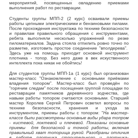
мероприятий, посвященных овладению приемами
выполнения работ по реставрации.
Студенты группы МПП-2 (2 курс) осваивали приемы
работы цепными электрическими и бензиновыми пилами.
После прохождения инструктажа по технике безопасности
и правилам правильного обращения с инструментами,
ребята выполняли несколько упражнений по резке
пиломатериалов. Задача стояла отпилить ровно точно по
разметке, изготовить простое соединение "вполдерева".
Здесь уже на помощь приходит основной инструмент
плотника - топор. Без него даже в век искуственного
интеллекта пока никак не обойтись!
Для студентов группы МПП-1а (1 курс) был организован
мастер-класс "Ознакомление с основными приёмами
владения топором". Мастер-класс был проведён по
"горячим следам" после посещения группой площадки по
реставрации памятников деревянного зодчества, где
навыки работы топором считаются основными. Старший
мастер Королев Сергей Петрович осветил вопросы по
технике безопасности, хранения и ухода за
инструментом, приемы работы с топором: "
На мастер-
классе были рассмотрены основные виды удара топром
- кистевой, локтевой и плечевой. Показаны основные
приемы для безопасной и точной работы, включая
правильный хват топорища рукой. Разобраны отличия
в работе плотника строительного и плотника-