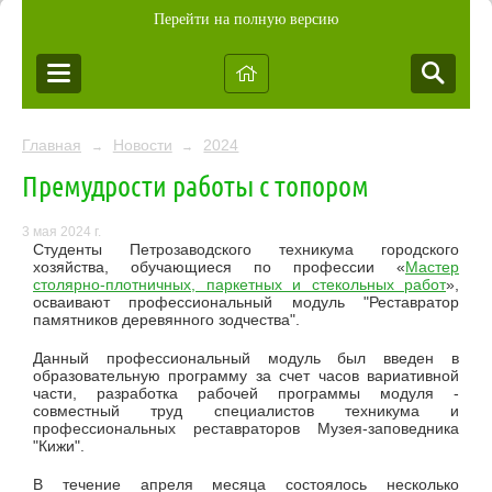
Перейти на полную версию
Главная
Новости
2024
→
→
Премудрости работы с топором
3 мая 2024 г.
Студенты Петрозаводского техникума городского
хозяйства, обучающиеся по профессии «
Мастер
столярно-плотничных, паркетных и стекольных работ
»,
осваивают профессиональный модуль "Реставратор
памятников деревянного зодчества".
Данный профессиональный модуль был введен в
образовательную программу за счет часов вариативной
части, разработка рабочей программы модуля -
совместный труд специалистов техникума и
профессиональных реставраторов Музея-заповедника
"Кижи".
В течение апреля месяца состоялось несколько