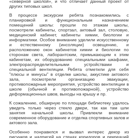
«северной школой», и что отличает данный проект от
других типовых школ.
В процессе экскурсии ребята познакомились с
планировкой и функциональным назначением
помещений школы: прошли по этажам школы,
посмотрели кабинеты, спортзал, актовый зал, столовую,
медицинский кабинет, кабинеты химии, биологии и
информатики. Особое внимание уделили искусственному
и естественному (инсоляции) освещению, и
расположению окон кабинетов химии и биологии по
сторонам света, лаборантским, примыкающим к этим
кабинетам, их оборудованию специальными шкафами,
электрораспределительными устройствами и
специальной вентиляции. Ребята отметили для себя
"плюсы и минусы" в отделке школы, аккустике актового
зала, посмотрели организацию эвакуации,
противопожарные мероприятия, устройство вентиляции в
школе (обычной и противопожарной), устройство
деформационных швов, выходы на крышу и пр.
К сожалению, обширную по площади библиотеку удалось
увидеть только через стекло двери, так как там шли
занятия начальной школы. Привлекли внимание
современное оборудование и отделка спортивных залов и
актового зала.
Особенно понравился и вызвал интерес декор из
рисунков и надписей на стенах коридоров и рекреаций