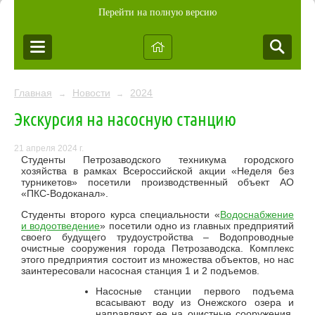
Перейти на полную версию
Главная
Новости
2024
→
→
Экскурсия на насосную станцию
21 апреля 2024 г.
Студенты Петрозаводского техникума городского
хозяйства в рамках Всероссийской акции «Неделя без
турникетов» посетили производственный объект АО
«ПКС-Водоканал».
Студенты второго курса специальности «
Водоснабжение
и водоотведение
» посетили одно из главных предприятий
своего будущего трудоустройства – Водопроводные
очистные сооружения города Петрозаводска. Комплекс
этого предприятия состоит из множества объектов, но нас
заинтересовали насосная станция 1 и 2 подъемов.
Насосные станции первого подъема
всасывают воду из Онежского озера и
направляют ее на очистные сооружения.